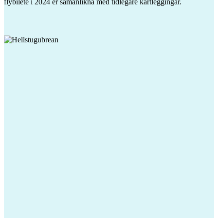
flybilete i 2024 er samanlikna med tidlegare kartleggingar.