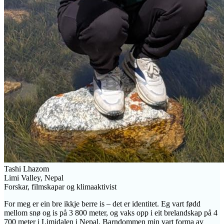
Tashi Lhazom
Limi Valley, Nepal
Forskar, filmskapar og klimaaktivist
For meg er ein bre ikkje berre is – det er identitet. Eg vart fødd
mellom snø og is på 3 800 meter, og vaks opp i eit brelandskap på 4
700 meter i Limidalen i Nepal. Barndommen min vart forma av