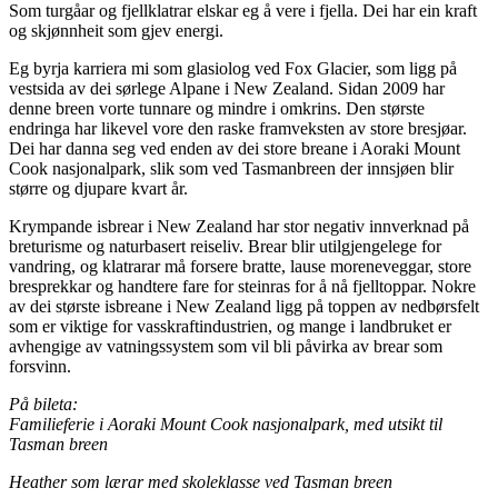
Som turgåar og fjellklatrar elskar eg å vere i fjella. Dei har ein kraft
og skjønnheit som gjev energi.
Eg byrja karriera mi som glasiolog ved Fox Glacier, som ligg på
vestsida av dei sørlege Alpane i New Zealand. Sidan 2009 har
denne breen vorte tunnare og mindre i omkrins. Den største
endringa har likevel vore den raske framveksten av store bresjøar.
Dei har danna seg ved enden av dei store breane i Aoraki Mount
Cook nasjonalpark, slik som ved Tasmanbreen der innsjøen blir
større og djupare kvart år.
Krympande isbrear i New Zealand har stor negativ innverknad på
breturisme og naturbasert reiseliv. Brear blir utilgjengelege for
vandring, og klatrarar må forsere bratte, lause moreneveggar, store
bresprekkar og handtere fare for steinras for å nå fjelltoppar. Nokre
av dei største isbreane i New Zealand ligg på toppen av nedbørsfelt
som er viktige for vasskraftindustrien, og mange i landbruket er
avhengige av vatningssystem som vil bli påvirka av brear som
forsvinn.
På bileta:
Familieferie i Aoraki Mount Cook nasjonalpark, med utsikt til
Tasman breen
Heather som lærar med skoleklasse ved Tasman breen