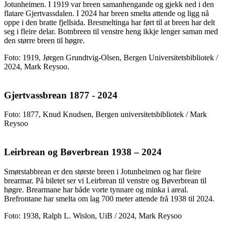
Jotunheimen. I 1919 var breen samanhengande og gjekk ned i den
flatare Gjertvassdalen. I 2024 har breen smelta attende og ligg nå
oppe i den bratte fjellsida. Bresmeltinga har ført til at breen har delt
seg i fleire delar. Botnbreen til venstre heng ikkje lenger saman med
den større breen til høgre.
Foto: 1919, Jørgen Grundtvig-Olsen, Bergen Universitetsbibliotek /
2024, Mark Reysoo.
Gjertvassbrean 1877 - 2024
Foto: 1877, Knud Knudsen, Bergen universitetsbibliotek / Mark
Reysoo
Leirbrean og Bøverbrean 1938 – 2024
Smørstabbrean er den største breen i Jotunheimen og har fleire
brearmar. På biletet ser vi Leirbrean til venstre og Bøverbrean til
høgre. Brearmane har både vorte tynnare og minka i areal.
Brefrontane har smelta om lag 700 meter attende frå 1938 til 2024.
Foto: 1938, Ralph L. Wislon, UiB / 2024, Mark Reysoo