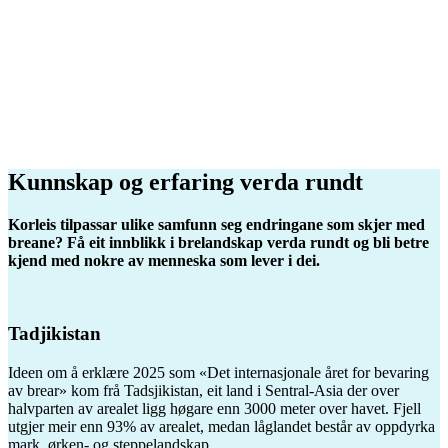
Kunnskap og erfaring verda rundt
Korleis tilpassar ulike samfunn seg endringane som skjer med
breane? Få eit innblikk i brelandskap verda rundt og bli betre
kjend med nokre av menneska som lever i dei.
Tadjikistan
Ideen om å erklære 2025 som «Det internasjonale året for bevaring
av brear» kom frå Tadsjikistan, eit land i Sentral-Asia der over
halvparten av arealet ligg høgare enn 3000 meter over havet. Fjell
utgjer meir enn 93% av arealet, medan låglandet består av oppdyrka
mark, ørken- og steppelandskap.