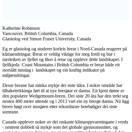
Katherine Robinson
Vancouver, British Columbia, Canada
Glasiolog ved Simon Fraser University, Canada
Eg er glasiolog og studerer korleis brear i Nord-Canada reagerer på
klimaendringar. Brear er veldig viktige for meg fordi eg bur i
nærleiken av fjellet og liker å reise og oppleve dette landskapet. I
fjellkjeda Coast Mountains i British Columbia er brear både eit
storslått innslag i landskapet og ein kraftig indikator på
miljøendringar.
Desse breane har minka mykje dei siste tiåra. I nokre område har
tilbaketrekkinga ført til at nye bresjøar er danna. Eit kjent døme er
den populære Wedgemount-breen. Dei siste 20 åra har den trekt seg
nesten 400 meter attende og i 2013 vart ein ny bresjø danna. Nå ligg
breen høgt over innsjøen etter rekordstore hetebølgjer dei siste
somrane.
Canada opplever nokre av dei raskaste klimaoppvarmingane i verda
- omtrent dobbelt så mykje som det globale gjennomsnittet, og