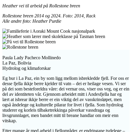
Heather vei til arbeid på Rollestone breen
Rollestone breen 2014 og 2024. Foto: 2014, Rack
Alle andre foto: Heather Purdie
Paula Lady Pacheco Mollinedo
La Paz, Bolivia
Hydrolog og klimaforskar
Eg bur i La Paz, ein by som ligg mellom isbrekledde fjell. For oss er
desse fjella ikkje berre kjelder til vatn – dei er heilage vesen. Vi ser
på dei som besteforeldra våre: dei vernar oss, viser oss veg, og er ein
del av identiteten vår. Gjennom arbeidet mitt i Andesfjella har eg
lært at isbrear ikkje berre er ein viktig del av vasskrinsløpet, men
også åndelege og kulturelle pilarar for livet i fjella. Som hydrolog
studerer eg korleis tilbaketrekkinga påverkar vassdraga og
livsgrunnlaget, men bandet mitt til breane handlar om meir enn
vitskap.
Etter mange år med arbeid i fjellområder, er endringane tydelege –