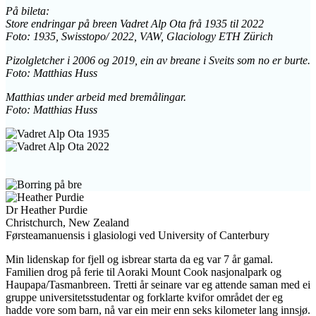
På bileta:
Store endringar på breen Vadret Alp Ota frå 1935 til 2022
Foto: 1935, Swisstopo/ 2022, VAW, Glaciology ETH Zürich
Pizolgletcher i 2006 og 2019, ein av breane i Sveits som no er burte.
Foto: Matthias Huss
Matthias under arbeid med bremålingar.
Foto: Matthias Huss
Dr Heather Purdie
Christchurch, New Zealand
Førsteamanuensis i glasiologi ved University of Canterbury
Min lidenskap for fjell og isbrear starta da eg var 7 år gamal.
Familien drog på ferie til Aoraki Mount Cook nasjonalpark og
Haupapa/Tasmanbreen. Tretti år seinare var eg attende saman med ei
gruppe universitetsstudentar og forklarte kvifor området der eg
hadde vore som barn, nå var ein meir enn seks kilometer lang innsjø.