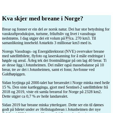
Kva skjer med breane i Norge?
Brear og fonner er ein del av norsk natur. Dei har stor betydning for
vasskraftproduksjon, turisme, friluftsliv og livet i vassdraga
nedstrøms. I dag utgjer dei eit volum på ca. 270 km3. Til
samanlikning inneheld Antarktis 3 millionar km3 med is.
Noregs Vassdrags- og Energidirektorat (NVE) overvaker breane
med satellittbilete, flyfoto og laserskanning for å måle endringar i
høgde og areal. Årleg tek dei frontmålingar på om lag 40 brear. Ti
av desse ligg i Jotunheimen. Dei måler også massebalanse på 10
brear, tre av dei i Jotunheimen, samt ei fonn; Juvfonne ved
Galdhøpiggen.
Sidan byrjinga på 2000-talet har brearealet i Norge minka med heile
15 %. Den siste kartlegginga, gjort med Sentinel-2 satellittbilete frå
2018 og 2019, viste eit samla breareal for Norge på 2328 km2.
Dette utgjer ca 0,7 % av heile landarealet.
Sidan 2019 har breane minka ytterlegare. Dette ser ein til dømes
godt på biletet under av Hellstugubrean i Jotunheimen der nye