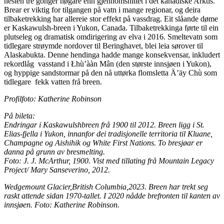
nesten tre gonger høgare enn gjennomsnittet i det kanadiske Arktis.
Brear er viktig for tilgangen på vatn i mange regionar, og deira
tilbaketrekking har allereie stor effekt på vassdrag. Eit slåande døme
er Kaskawulsh-breen i Yukon, Canada. Tilbaketrekkinga førte til ein
plutseleg og dramatisk omdirigering av elva i 2016. Smeltevatn som
tidlegare strøymde nordover til Beringhavet, blei leia sørover til
Alaskabukta. Denne hendinga hadde mange konsekvensar, inkludert
rekordlåg vasstand i Łhù’ààn Mân (den største innsjøen i Yukon),
og hyppige sandstormar på den nå uttørka flomsletta Ä’äy Chù som
tidlegare fekk vatten frå breen.
Profilfoto: Katherine Robinson
På bileta:
Endringar i Kaskawulshbreen frå 1900 til 2012. Breen ligg i St.
Elias-fjella i Yukon, innanfor dei tradisjonelle territoria til Kluane,
Champagne og Aishihik og White First Nations. To bresjøar er
danna på grunn av bresmelting.
Foto: J. J. McArthur, 1900. Vist med tillating frå Mountain Legacy
Project/ Mary Sanseverino, 2012.
Wedgemount Glacier,British Columbia,2023. Breen har trekt seg
raskt attende sidan 1970-tallet. I 2020 nådde brefronten til kanten av
innsjøen. Foto: Katherine Robinson.