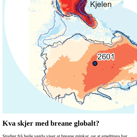
Kva skjer med breane globalt?
Studier frå heile verda viser at breane minkar, og at smeltinga har