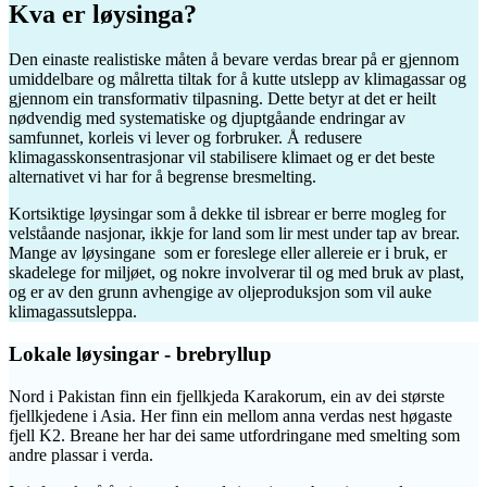
Kva er løysinga?
Den einaste realistiske måten å bevare verdas brear på er gjennom
umiddelbare og målretta tiltak for å kutte utslepp av klimagassar og
gjennom ein transformativ tilpasning. Dette betyr at det er heilt
nødvendig med systematiske og djuptgåande endringar av
samfunnet, korleis vi lever og forbruker. Å redusere
klimagasskonsentrasjonar vil stabilisere klimaet og er det beste
alternativet vi har for å begrense bresmelting.
Kortsiktige løysingar som å dekke til isbrear er berre mogleg for
velståande nasjonar, ikkje for land som lir mest under tap av brear.
Mange av løysingane som er foreslege eller allereie er i bruk, er
skadelege for miljøet, og nokre involverar til og med bruk av plast,
og er av den grunn avhengige av oljeproduksjon som vil auke
klimagassutsleppa.
Lokale løysingar - brebryllup
Nord i Pakistan finn ein fjellkjeda Karakorum, ein av dei største
fjellkjedene i Asia. Her finn ein mellom anna verdas nest høgaste
fjell K2. Breane her har dei same utfordringane med smelting som
andre plassar i verda.