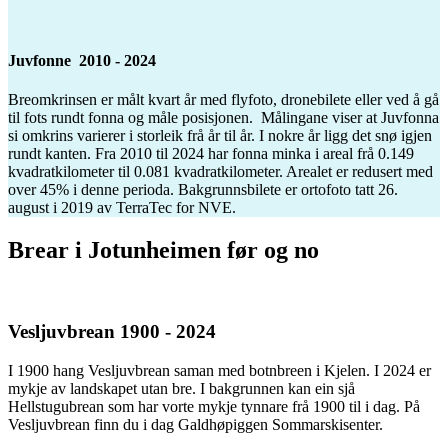
Juvfonne 2010 - 2024
Breomkrinsen er målt kvart år med flyfoto, dronebilete eller ved å gå
til fots rundt fonna og måle posisjonen. Målingane viser at Juvfonna
si omkrins varierer i storleik frå år til år. I nokre år ligg det snø igjen
rundt kanten. Fra 2010 til 2024 har fonna minka i areal frå 0.149
kvadratkilometer til 0.081 kvadratkilometer. Arealet er redusert med
over 45% i denne perioda. Bakgrunnsbilete er ortofoto tatt 26.
august i 2019 av TerraTec for NVE.
Brear i Jotunheimen før og no
Vesljuvbrean 1900 - 2024
I 1900 hang Vesljuvbrean saman med botnbreen i Kjelen. I 2024 er
mykje av landskapet utan bre. I bakgrunnen kan ein sjå
Hellstugubrean som har vorte mykje tynnare frå 1900 til i dag. På
Vesljuvbrean finn du i dag Galdhøpiggen Sommarskisenter.