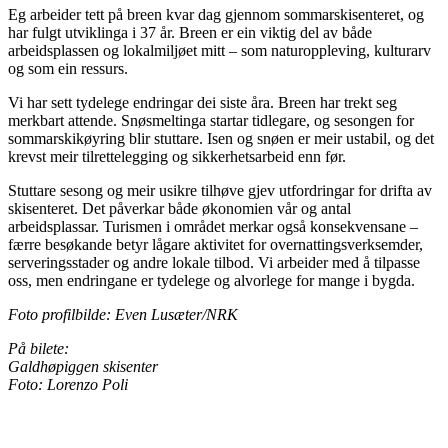
Eg arbeider tett på breen kvar dag gjennom sommarskisenteret, og
har fulgt utviklinga i 37 år. Breen er ein viktig del av både
arbeidsplassen og lokalmiljøet mitt – som naturoppleving, kulturarv
og som ein ressurs.
Vi har sett tydelege endringar dei siste åra. Breen har trekt seg
merkbart attende. Snøsmeltinga startar tidlegare, og sesongen for
sommarskikøyring blir stuttare. Isen og snøen er meir ustabil, og det
krevst meir tilrettelegging og sikkerhetsarbeid enn før.
Stuttare sesong og meir usikre tilhøve gjev utfordringar for drifta av
skisenteret. Det påverkar både økonomien vår og antal
arbeidsplassar. Turismen i området merkar også konsekvensane –
færre besøkande betyr lågare aktivitet for overnattingsverksemder,
serveringsstader og andre lokale tilbod. Vi arbeider med å tilpasse
oss, men endringane er tydelege og alvorlege for mange i bygda.
Foto profilbilde: Even Lusæter/NRK
På bilete:
Galdhøpiggen skisenter
Foto: Lorenzo Poli