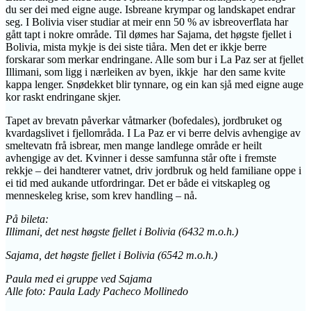
du ser dei med eigne auge. Isbreane krympar og landskapet endrar
seg. I Bolivia viser studiar at meir enn 50 % av isbreoverflata har
gått tapt i nokre område. Til dømes har Sajama, det høgste fjellet i
Bolivia, mista mykje is dei siste tiåra. Men det er ikkje berre
forskarar som merkar endringane. Alle som bur i La Paz ser at fjellet
Illimani, som ligg i nærleiken av byen, ikkje har den same kvite
kappa lenger. Snødekket blir tynnare, og ein kan sjå med eigne auge
kor raskt endringane skjer.
Tapet av brevatn påverkar våtmarker (bofedales), jordbruket og
kvardagslivet i fjellområda. I La Paz er vi berre delvis avhengige av
smeltevatn frå isbrear, men mange landlege område er heilt
avhengige av det. Kvinner i desse samfunna står ofte i fremste
rekkje – dei handterer vatnet, driv jordbruk og held familiane oppe i
ei tid med aukande utfordringar. Det er både ei vitskapleg og
menneskeleg krise, som krev handling – nå.
På bileta:
Illimani, det nest høgste fjellet i Bolivia (6432 m.o.h.)
Sajama, det høgste fjellet i Bolivia (6542 m.o.h.)
Paula med ei gruppe ved Sajama
Alle foto: Paula Lady Pacheco Mollinedo