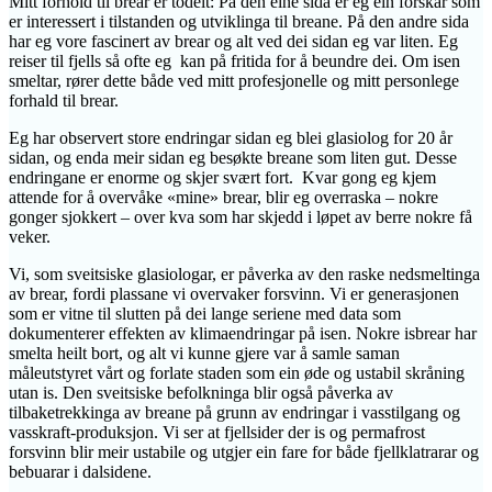
Mitt forhold til brear er todelt: På den eine sida er eg ein forskar som
er interessert i tilstanden og utviklinga til breane. På den andre sida
har eg vore fascinert av brear og alt ved dei sidan eg var liten. Eg
reiser til fjells så ofte eg kan på fritida for å beundre dei. Om isen
smeltar, rører dette både ved mitt profesjonelle og mitt personlege
forhald til brear.
Eg har observert store endringar sidan eg blei glasiolog for 20 år
sidan, og enda meir sidan eg besøkte breane som liten gut. Desse
endringane er enorme og skjer svært fort. Kvar gong eg kjem
attende for å overvåke «mine» brear, blir eg overraska – nokre
gonger sjokkert – over kva som har skjedd i løpet av berre nokre få
veker.
Vi, som sveitsiske glasiologar, er påverka av den raske nedsmeltinga
av brear, fordi plassane vi overvaker forsvinn. Vi er generasjonen
som er vitne til slutten på dei lange seriene med data som
dokumenterer effekten av klimaendringar på isen. Nokre isbrear har
smelta heilt bort, og alt vi kunne gjere var å samle saman
måleutstyret vårt og forlate staden som ein øde og ustabil skråning
utan is. Den sveitsiske befolkninga blir også påverka av
tilbaketrekkinga av breane på grunn av endringar i vasstilgang og
vasskraft-produksjon. Vi ser at fjellsider der is og permafrost
forsvinn blir meir ustabile og utgjer ein fare for både fjellklatrarar og
bebuarar i dalsidene.