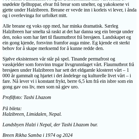
snødekte fjelltoppar, elvar frå brear som smelter, og yakoksene vi
gjette under Halzibreen. Breane er vevde inn i korleis vi lever, i ånda
og i overlevinga for urfolket mitt.
Alle breane eg voks opp med, har minka dramatisk. Særleg
Halzibreen har smelta så raskt at det har danna seg ein bresjø under
den, noko som har ført til flaumutbrot frå bresjøen. Landskapet eg
ein gong kjende, forsvinn framfor auga mine. Eg kjende eit sterkt
behov for å skape merksemd for å kunne redde den.
Sjølve eksistensen vår står på spel. Tinande permafrost og
vasskjelder som forsvinn trugar livsgrunnlaget vårt. Flaumutbrot frå
bresjøen under Halzibreen har sett det eldgamle klosteret vårt – 1
000 år gammalt og hjartet i det åndelege og kulturelle livet vårt – i
fare. Nå lever vi i konstant frykt, berre 6,5 km frå ein isbre som ein
gong gav oss liv, men som nå gjev uro.
Profilfoto: Tashi Lhazom
På bileta:
Halzibreen, Limidalen, Nepal.
Landsbyen Halzi i Nepal, der Tashi Lhazom bur.
Breen Rikha Samba i 1974 og 2024