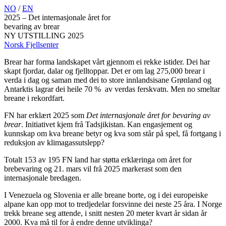
Skip
NO
/
EN
to
2025 – Det internasjonale året for
main
bevaring av brear
content
NY UTSTILLING 2025
Norsk Fjellsenter
Brear har forma landskapet vårt gjennom ei rekke istider. Dei har
skapt fjordar, dalar og fjelltoppar. Det er om lag 275,000 brear i
verda i dag og saman med dei to store innlandsisane Grønland og
Antarktis lagrar dei heile 70 % av verdas ferskvatn. Men no smeltar
breane i rekordfart.
FN har erklært 2025 som
Det internasjonale året for bevaring av
brear
. Initiativet kjem frå Tadsjikistan. Kan engasjement og
kunnskap om kva breane betyr og kva som står på spel, få fortgang i
reduksjon av klimagassutslepp?
Totalt 153 av 195 FN land har støtta erklæringa om året for
brebevaring og 21. mars vil frå 2025 markerast som den
internasjonale bredagen.
I Venezuela og Slovenia er alle breane borte, og i dei europeiske
alpane kan opp mot to tredjedelar forsvinne dei neste 25 åra. I Norge
trekk breane seg attende, i snitt nesten 20 meter kvart år sidan år
2000. Kva må til for å endre denne utviklinga?