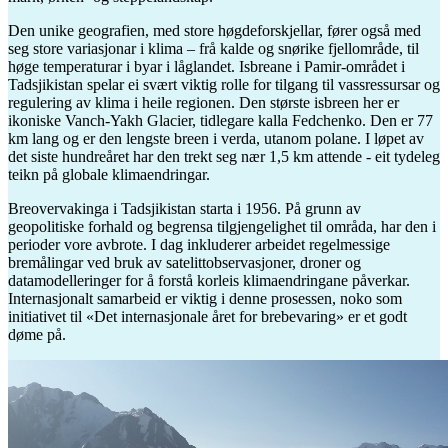
Den unike geografien, med store høgdeforskjellar, fører også med
seg store variasjonar i klima – frå kalde og snørike fjellområde, til
høge temperaturar i byar i låglandet. Isbreane i Pamir-området i
Tadsjikistan spelar ei svært viktig rolle for tilgang til vassressursar og
regulering av klima i heile regionen. Den største isbreen her er
ikoniske Vanch-Yakh Glacier, tidlegare kalla Fedchenko. Den er 77
km lang og er den lengste breen i verda, utanom polane. I løpet av
det siste hundreåret har den trekt seg nær 1,5 km attende - eit tydeleg
teikn på globale klimaendringar.
Breovervakinga i Tadsjikistan starta i 1956. På grunn av
geopolitiske forhald og begrensa tilgjengelighet til områda, har den i
perioder vore avbrote. I dag inkluderer arbeidet regelmessige
bremålingar ved bruk av satelittobservasjoner, droner og
datamodelleringer for å forstå korleis klimaendringane påverkar.
Internasjonalt samarbeid er viktig i denne prosessen, noko som
initiativet til «Det internasjonale året for brebevaring» er et godt
døme på.